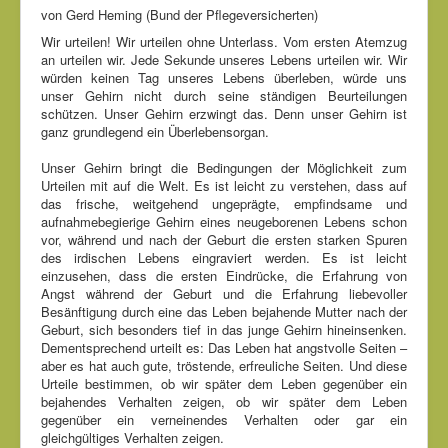
von Gerd Heming (Bund der Pflegeversicherten)
Wir urteilen! Wir urteilen ohne Unterlass. Vom ersten Atemzug
an urteilen wir. Jede Sekunde unseres Lebens urteilen wir. Wir
würden keinen Tag unseres Lebens überleben, würde uns
unser Gehirn nicht durch seine ständigen Beurteilungen
schützen. Unser Gehirn erzwingt das. Denn unser Gehirn ist
ganz grundlegend ein Überlebensorgan.
Unser Gehirn bringt die Bedingungen der Möglichkeit zum
Urteilen mit auf die Welt. Es ist leicht zu verstehen, dass auf
das frische, weitgehend ungeprägte, empfindsame und
aufnahmebegierige Gehirn eines neugeborenen Lebens schon
vor, während und nach der Geburt die ersten starken Spuren
des irdischen Lebens eingraviert werden. Es ist leicht
einzusehen, dass die ersten Eindrücke, die Erfahrung von
Angst während der Geburt und die Erfahrung liebevoller
Besänftigung durch eine das Leben bejahende Mutter nach der
Geburt, sich besonders tief in das junge Gehirn hineinsenken.
Dementsprechend urteilt es: Das Leben hat angstvolle Seiten –
aber es hat auch gute, tröstende, erfreuliche Seiten. Und diese
Urteile bestimmen, ob wir später dem Leben gegenüber ein
bejahendes Verhalten zeigen, ob wir später dem Leben
gegenüber ein verneinendes Verhalten oder gar ein
gleichgültiges Verhalten zeigen.