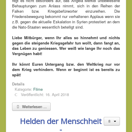
regt es nicht besonders auf, das Angela Merkel unbewiesene
Behauptungen zum Anlass nimmt, sich in den Reihen der
Falken bzw. Kriegsbefürworter einzureihen. Die
Friedensbewegung bekommt nur verhaltenen Applaus wenn sie
z.B. gegen die aktuelle Eskalation in Syrien protestiert an dem
die Nato-Staaten wesentlich beteiligt sind.
Liebe Mitbürger, wenn Ihr alles so hinnehmt und nichts
gegen die steigende Kriegsgefahr tun wollt, dann fangt an,
das Leben zu geniessen. Wer weiß wie lange Ihr noch das
Vergnügen habt!
Ihr könnt Euren Untergang bzw. den Weltkrieg nur vor
dem Krieg verhindern. Wenn er beginnt ist es bereits zu
spät!
Details
Kategorie:
Filme
Veröffentlicht: 16. April 2018
Weiterlesen ...
Helden der Menschheit
-