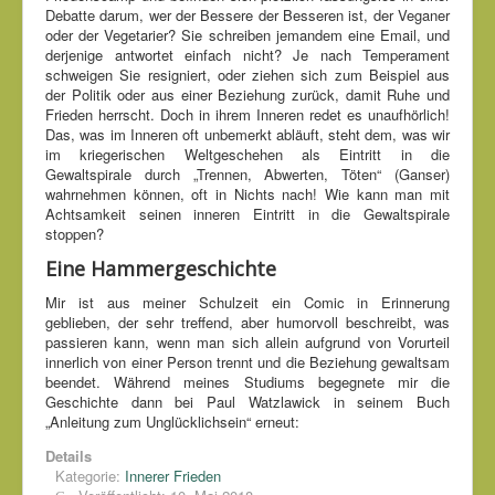
Debatte darum, wer der Bessere der Besseren ist, der Veganer
oder der Vegetarier? Sie schreiben jemandem eine Email, und
derjenige antwortet einfach nicht? Je nach Temperament
schweigen Sie resigniert, oder ziehen sich zum Beispiel aus
der Politik oder aus einer Beziehung zurück, damit Ruhe und
Frieden herrscht. Doch in ihrem Inneren redet es unaufhörlich!
Das, was im Inneren oft unbemerkt abläuft, steht dem, was wir
im kriegerischen Weltgeschehen als Eintritt in die
Gewaltspirale durch „Trennen, Abwerten, Töten“ (Ganser)
wahrnehmen können, oft in Nichts nach! Wie kann man mit
Achtsamkeit seinen inneren Eintritt in die Gewaltspirale
stoppen?
Eine Hammergeschichte
Mir ist aus meiner Schulzeit ein Comic in Erinnerung
geblieben, der sehr treffend, aber humorvoll beschreibt, was
passieren kann, wenn man sich allein aufgrund von Vorurteil
innerlich von einer Person trennt und die Beziehung gewaltsam
beendet. Während meines Studiums begegnete mir die
Geschichte dann bei Paul Watzlawick in seinem Buch
„Anleitung zum Unglücklichsein“ erneut:
Details
Kategorie:
Innerer Frieden