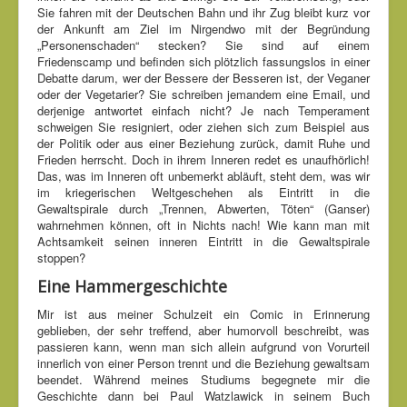
Sie fahren mit der Deutschen Bahn und ihr Zug bleibt kurz vor
der Ankunft am Ziel im Nirgendwo mit der Begründung
„Personenschaden“ stecken? Sie sind auf einem
Friedenscamp und befinden sich plötzlich fassungslos in einer
Debatte darum, wer der Bessere der Besseren ist, der Veganer
oder der Vegetarier? Sie schreiben jemandem eine Email, und
derjenige antwortet einfach nicht? Je nach Temperament
schweigen Sie resigniert, oder ziehen sich zum Beispiel aus
der Politik oder aus einer Beziehung zurück, damit Ruhe und
Frieden herrscht. Doch in ihrem Inneren redet es unaufhörlich!
Das, was im Inneren oft unbemerkt abläuft, steht dem, was wir
im kriegerischen Weltgeschehen als Eintritt in die
Gewaltspirale durch „Trennen, Abwerten, Töten“ (Ganser)
wahrnehmen können, oft in Nichts nach! Wie kann man mit
Achtsamkeit seinen inneren Eintritt in die Gewaltspirale
stoppen?
Eine Hammergeschichte
Mir ist aus meiner Schulzeit ein Comic in Erinnerung
geblieben, der sehr treffend, aber humorvoll beschreibt, was
passieren kann, wenn man sich allein aufgrund von Vorurteil
innerlich von einer Person trennt und die Beziehung gewaltsam
beendet. Während meines Studiums begegnete mir die
Geschichte dann bei Paul Watzlawick in seinem Buch