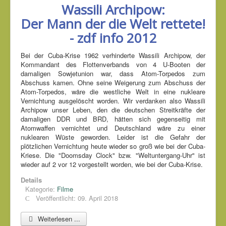
Wassili Archipow:
Der Mann der die Welt rettete!
- zdf info 2012
Bei der Cuba-Krise 1962 verhinderte Wassili Archipow, der
Kommandant des Flottenverbands von 4 U-Booten der
damaligen Sowjetunion war, dass Atom-Torpedos zum
Abschuss kamen. Ohne seine Weigerung zum Abschuss der
Atom-Torpedos, wäre die westliche Welt in eine nukleare
Vernichtung ausgelöscht worden. Wir verdanken also Wassili
Archipow unser Leben, den die deutschen Streitkräfte der
damaligen DDR und BRD, hätten sich gegenseitig mit
Atomwaffen vernichtet und Deutschland wäre zu einer
nuklearen Wüste geworden. Leider ist die Gefahr der
plötzlichen Vernichtung heute wieder so groß wie bei der Cuba-
Kriese. Die "Doomsday Clock" bzw. "Weltuntergang-Uhr" ist
wieder auf 2 vor 12 vorgestellt worden, wie bei der Cuba-Krise.
Details
Kategorie:
Filme
Veröffentlicht: 09. April 2018
Weiterlesen ...