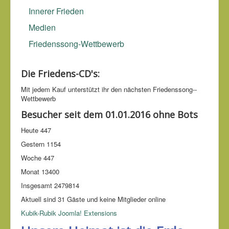
glaube jetzt, dass, wenn man sich gründlich auf den Krieg
Innerer Frieden
vorbereitet, man ihn bekommt.
Frederick Maurice (1871-
Medien
1951)
Friedenssong-Wettbewerb
Die Friedens-CD's:
Mit jedem Kauf unter­stützt ihr den nächsten Friedens­song-­
Wettbe­werb
Besucher seit dem 01.01.2016 ohne Bots
Heute
447
Gestern
1154
Woche
447
Monat
13400
Insgesamt
2479814
Aktuell sind 31 Gäste und keine Mitglieder online
Kubik-Rubik Joomla! Extensions