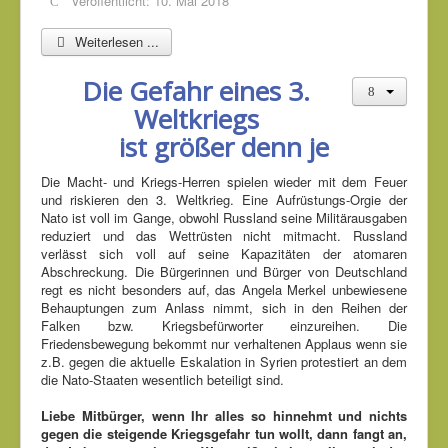
Veröffentlicht: 10. Mai 2018
Weiterlesen ...
Die Gefahr eines 3.
Weltkriegs
ist größer denn je
Die Macht- und Kriegs-Herren spielen wieder mit dem Feuer
und riskieren den 3. Weltkrieg. Eine Aufrüstungs-Orgie der
Nato ist voll im Gange, obwohl Russland seine Militärausgaben
reduziert und das Wettrüsten nicht mitmacht. Russland
verlässt sich voll auf seine Kapazitäten der atomaren
Abschreckung. Die Bürgerinnen und Bürger von Deutschland
regt es nicht besonders auf, das Angela Merkel unbewiesene
Behauptungen zum Anlass nimmt, sich in den Reihen der
Falken bzw. Kriegsbefürworter einzureihen. Die
Friedensbewegung bekommt nur verhaltenen Applaus wenn sie
z.B. gegen die aktuelle Eskalation in Syrien protestiert an dem
die Nato-Staaten wesentlich beteiligt sind.
Liebe Mitbürger, wenn Ihr alles so hinnehmt und nichts
gegen die steigende Kriegsgefahr tun wollt, dann fangt an,