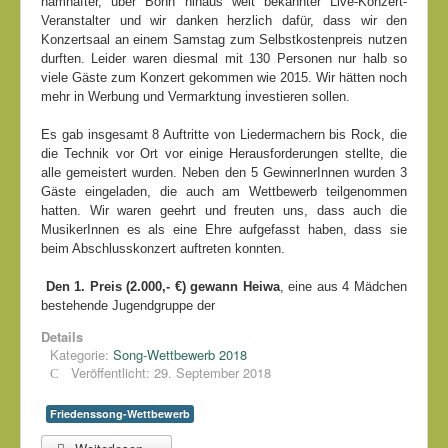
namhafter, über Bonn hinaus weit bekannter Live-Konzert-
Veranstalter und wir danken herzlich dafür, dass wir den
Konzertsaal an einem Samstag zum Selbstkostenpreis nutzen
durften. Leider waren diesmal mit 130 Personen nur halb so
viele Gäste zum Konzert gekommen wie 2015. Wir hätten noch
mehr in Werbung und Vermarktung investieren sollen.
Es gab insgesamt 8 Auftritte von Liedermachern bis Rock, die
die Technik vor Ort vor einige Herausforderungen stellte, die
alle gemeistert wurden. Neben den 5 GewinnerInnen wurden 3
Gäste eingeladen, die auch am Wettbewerb teilgenommen
hatten. Wir waren geehrt und freuten uns, dass auch die
MusikerInnen es als eine Ehre aufgefasst haben, dass sie
beim Abschlusskonzert auftreten konnten.
Den 1. Preis (2.000,- €) gewann Heiwa
, eine aus 4 Mädchen
bestehende Jugendgruppe der
Details
Kategorie:
Song-Wettbewerb 2018
Veröffentlicht: 29. September 2018
Friedenssong-Wettbewerb