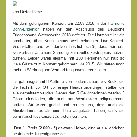
von Dieter Riebe
Mit dem gelungenem Konzert am 22.09.2018 in der
Harmonie
Bonn-Endenich
haben wir den Abschluss des Deutsche
Friedenssong-Wettbewerbs 2018 gefeiert. Die Harmonie ist ein
namhafter, über Bonn hinaus weit bekannter Live-Konzert-
Veranstalter und wir danken herzlich dafür, dass wir den
Konzertsaal an einem Samstag zum Selbstkostenpreis nutzen
durften. Leider waren diesmal mit 130 Personen nur halb so
viele Gäste zum Konzert gekommen wie 2015. Wir hätten noch
mehr in Werbung und Vermarktung investieren sollen.
Es gab insgesamt 8 Auftritte von Liedermachern bis Rock, die
die Technik vor Ort vor einige Herausforderungen stellte, die
alle gemeistert wurden. Neben den 5 GewinnerInnen wurden 3
Gäste eingeladen, die auch am Wettbewerb teilgenommen
hatten. Wir waren geehrt und freuten uns, dass auch die
MusikerInnen es als eine Ehre aufgefasst haben, dass sie
beim Abschlusskonzert auftreten konnten.
Den 1. Preis (2.000,- €) gewann Heiwa
, eine aus 4 Mädchen
bestehende Jugendgruppe der