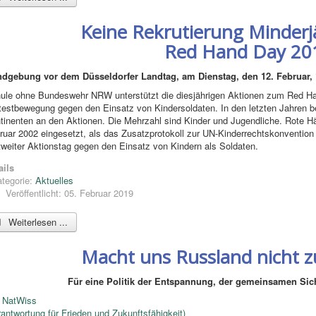
Keine Rekrutierung Minderj
Red Hand Day 20
dgebung vor dem Düsseldorfer Landtag, am Dienstag, den 12. Februar, 
ule ohne Bundeswehr NRW unterstützt die diesjährigen Aktionen zum Red Han
testbewegung gegen den Einsatz von Kindersoldaten. In den letzten Jahren be
tinenten an den Aktionen. Die Mehrzahl sind Kinder und Jugendliche. Rote H
ruar 2002 eingesetzt, als das Zusatzprotokoll zur UN-Kinderrechtskonvention in
tweiter Aktionstag gegen den Einsatz von Kindern als Soldaten.
ails
tegorie:
Aktuelles
Veröffentlicht: 05. Februar 2019
Weiterlesen ...
Macht uns Russland nicht 
Für eine Politik der Entspannung, der gemeinsamen Sic
n
NatWiss
rantwortung für Frieden und Zukunftsfähigkeit)