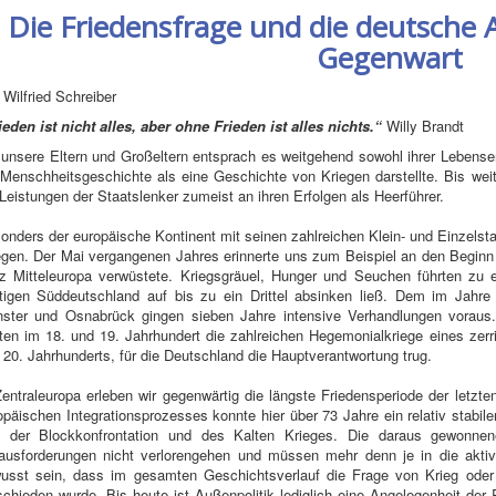
Die Friedensfrage und die deutsche A
Gegenwart
 Wilfried Schreiber
ieden ist nicht alles, aber ohne Frieden ist alles nichts.“
Willy Brandt
 unsere Eltern und Großeltern entsprach es weitgehend sowohl ihrer Lebense
 Menschheitsgeschichte als eine Geschichte von Kriegen darstellte. Bis weit 
 Leistungen der Staatslenker zumeist an ihren Erfolgen als Heerführer.
onders der europäische Kontinent mit seinen zahlreichen Klein- und Einzelsta
egen. Der Mai vergangenen Jahres erinnerte uns zum Beispiel an den Beginn 
z Mitteleuropa verwüstete. Kriegsgräuel, Hunger und Seuchen führten zu
tigen Süddeutschland auf bis zu ein Drittel absinken ließ. Dem im Jahre
ster und Osnabrück gingen sieben Jahre intensive Verhandlungen voraus.
gten im 18. und 19. Jahrhundert die zahlreichen Hegemonialkriege eines zer
 20. Jahrhunderts, für die Deutschland die Hauptverantwortung trug.
Zentraleuropa erleben wir gegenwärtig die längste Friedensperiode der letzt
opäischen Integrationsprozesses konnte hier über 73 Jahre ein relativ stabil
t der Blockkonfrontation und des Kalten Krieges. Die daraus gewonne
ausforderungen nicht verlorengehen und müssen mehr denn je in die aktive 
usst sein, dass im gesamten Geschichtsverlauf die Frage von Krieg oder 
schieden wurde. Bis heute ist Außenpolitik lediglich eine Angelegenheit de