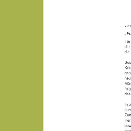
von
„Fr
Für
die
die
Bes
Kri
gan
heu
Mün
fol
des
In 
eur
Zei
Her
bew
ent