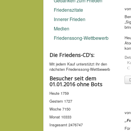
Gedanken zum Frieden
vom
Friedenszitate
Ber
Innerer Frieden
„Si
bri
Medien
Friedenssong-Wettbewerb
Heu
Ato
kom
Die Friedens-CD's:
Det
Ka
Mit jedem Kauf unter­stützt ihr den
nächsten Friedens­song-­Wettbe­werb
Besucher seit dem
01.01.2016 ohne Bots
Heute
1759
Gestern
1727
Woche
7150
von
Monat
10333
„Fr
Insgesamt
2476747
Für