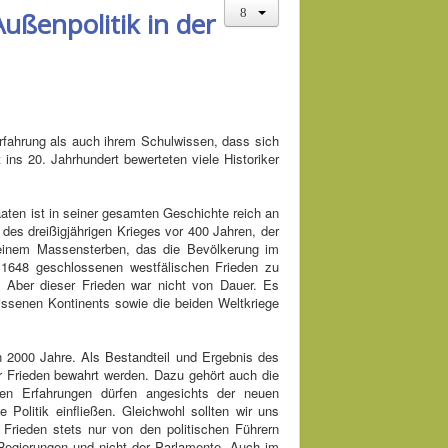
ußenpolitik in der
rfahrung als auch ihrem Schulwissen, dass sich
ins 20. Jahrhundert bewerteten viele Historiker
aten ist in seiner gesamten Geschichte reich an
des dreißigjährigen Krieges vor 400 Jahren, der
 einem Massensterben, das die Bevölkerung im
 1648 geschlossenen westfälischen Frieden zu
 Aber dieser Frieden war nicht von Dauer. Es
rissenen Kontinents sowie die beiden Weltkriege
en 2000 Jahre. Als Bestandteil und Ergebnis des
er Frieden bewahrt werden. Dazu gehört auch die
nen Erfahrungen dürfen angesichts der neuen
Politik einfließen. Gleichwohl sollten wir uns
Frieden stets nur von den politischen Führern
r Regierungen und nicht der Parlamente. Auch im