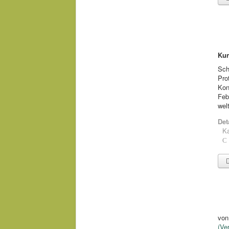
Kun
Sch
Pro
Kon
Feb
wel
Det
Ka
vo
(Ve