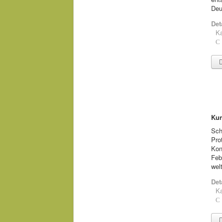
Deu
Det
Ka
Kun
Sch
Pro
Kon
Feb
wel
Det
Ka