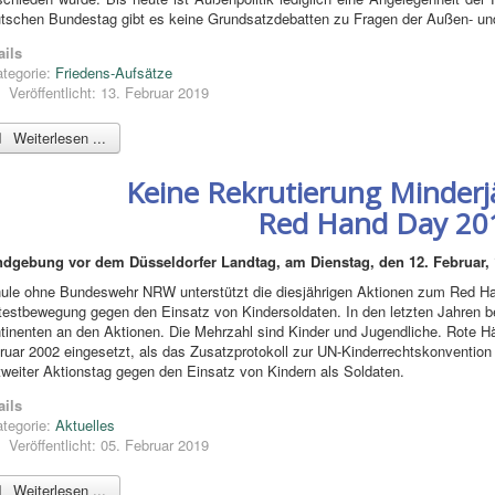
tschen Bundestag gibt es keine Grundsatzdebatten zu Fragen der Außen- und 
ails
tegorie:
Friedens-Aufsätze
Veröffentlicht: 13. Februar 2019
Weiterlesen ...
Keine Rekrutierung Minderj
Red Hand Day 20
dgebung vor dem Düsseldorfer Landtag, am Dienstag, den 12. Februar, 
ule ohne Bundeswehr NRW unterstützt die diesjährigen Aktionen zum Red Han
testbewegung gegen den Einsatz von Kindersoldaten. In den letzten Jahren be
tinenten an den Aktionen. Die Mehrzahl sind Kinder und Jugendliche. Rote H
ruar 2002 eingesetzt, als das Zusatzprotokoll zur UN-Kinderrechtskonvention in
tweiter Aktionstag gegen den Einsatz von Kindern als Soldaten.
ails
tegorie:
Aktuelles
Veröffentlicht: 05. Februar 2019
Weiterlesen ...