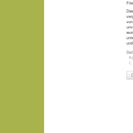
Fri
Das
ver
von
unv
wur
unt
und
Det
Ka