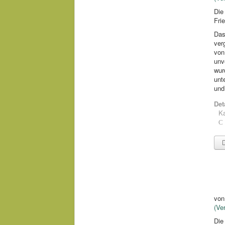
Die
Fri
Das
ver
von
unv
wur
unt
und
Det
Ka
vo
(Ve
Die