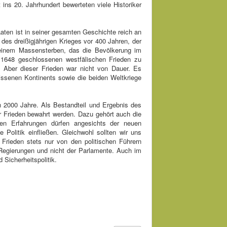
ins 20. Jahrhundert bewerteten viele Historiker
aten ist in seiner gesamten Geschichte reich an
des dreißigjährigen Krieges vor 400 Jahren, der
 einem Massensterben, das die Bevölkerung im
 1648 geschlossenen westfälischen Frieden zu
 Aber dieser Frieden war nicht von Dauer. Es
rissenen Kontinents sowie die beiden Weltkriege
en 2000 Jahre. Als Bestandteil und Ergebnis des
er Frieden bewahrt werden. Dazu gehört auch die
nen Erfahrungen dürfen angesichts der neuen
Politik einfließen. Gleichwohl sollten wir uns
Frieden stets nur von den politischen Führern
r Regierungen und nicht der Parlamente. Auch im
Sicherheitspolitik.