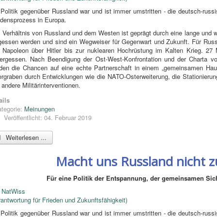
 Politik gegenüber Russland war und ist immer umstritten - die deutsch-rus
edensprozess in Europa.
 Verhältnis von Russland und dem Westen ist geprägt durch eine lange und w
gessen werden und sind ein Wegweiser für Gegenwart und Zukunft. Für Rus
 Napoleon über Hitler bis zur nuklearen Hochrüstung im Kalten Krieg. 27 
ergessen. Nach Beendigung der Ost-West-Konfrontation und der Charta von
den die Chancen auf eine echte Partnerschaft in einem „gemeinsamen Hau
ergraben durch Entwicklungen wie die NATO-Osterweiterung, die Stationier
 andere Militärinterventionen.
ails
tegorie:
Meinungen
Veröffentlicht: 04. Februar 2019
Weiterlesen ...
Macht uns Russland nicht 
Für eine Politik der Entspannung, der gemeinsamen Sic
n
NatWiss
rantwortung für Frieden und Zukunftsfähigkeit)
 Politik gegenüber Russland war und ist immer umstritten - die deutsch-rus