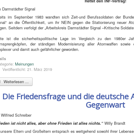
Rettet den INF-Vertrag!
 Darmstädter Signal
eits im September 1983 wandten sich Zeit-und Berufssoldaten der Bund
gnal“ an die Öffentlichkeit, um ihr NEIN gegen die Stationierung neuer
ngen. Seitdem verfolgt der „Arbeitskreis Darmstädter Signal –Kritische Soldate
te ist die sicherheitspolitische Lage im Vergleich zu den 1980er Ja
msprengköpfen, der ständigen Modernisierung aller Atomwaffen sowie qu
plexer und damit auch gefährlicher geworden.
ails
tegorie:
Meinungen
Veröffentlicht: 21. März 2019
Weiterlesen ...
Die Friedensfrage und die deutsche A
Gegenwart
 Wilfried Schreiber
ieden ist nicht alles, aber ohne Frieden ist alles nichts.“
Willy Brandt
 unsere Eltern und Großeltern entsprach es weitgehend sowohl ihrer Lebense