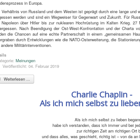
edensprozess in Europa.
 Verhältnis von Russland und dem Westen ist geprägt durch eine lange und w
gessen werden und sind ein Wegweiser für Gegenwart und Zukunft. Für Rus
 Napoleon über Hitler bis zur nuklearen Hochrüstung im Kalten Krieg. 27 
ergessen. Nach Beendigung der Ost-West-Konfrontation und der Charta von
den die Chancen auf eine echte Partnerschaft in einem „gemeinsamen Hau
ergraben durch Entwicklungen wie die NATO-Osterweiterung, die Stationier
 andere Militärinterventionen.
ails
tegorie:
Meinungen
Veröffentlicht: 04. Februar 2019
Weiterlesen ...
Charlie Chaplin -
Als ich mich selbst zu lie
Als ich mich selbst zu lieben bega
habe ich verstanden, dass ich immer und bei jed
zur richtigen Zeit am richtigen Ort 
und dass alles, was geschieht, richtig ist – von da an 