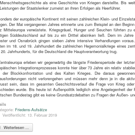
 Menschheitsgeschichte als eine Geschichte von Kriegen darstellte. Bis weit 
 Leistungen der Staatslenker zumeist an ihren Erfolgen als Heerführer.
onders der europäische Kontinent mit seinen zahlreichen Klein- und Einzelsta
egen. Der Mai vergangenen Jahres erinnerte uns zum Beispiel an den Beginn 
z Mitteleuropa verwüstete. Kriegsgräuel, Hunger und Seuchen führten zu
tigen Süddeutschland auf bis zu ein Drittel absinken ließ. Dem im Jahre
ster und Osnabrück gingen sieben Jahre intensive Verhandlungen voraus.
gten im 18. und 19. Jahrhundert die zahlreichen Hegemonialkriege eines zer
 20. Jahrhunderts, für die Deutschland die Hauptverantwortung trug.
Zentraleuropa erleben wir gegenwärtig die längste Friedensperiode der letzt
opäischen Integrationsprozesses konnte hier über 73 Jahre ein relativ stabil
t der Blockkonfrontation und des Kalten Krieges. Die daraus gewonne
ausforderungen nicht verlorengehen und müssen mehr denn je in die aktive 
usst sein, dass im gesamten Geschichtsverlauf die Frage von Krieg oder 
schieden wurde. Bis heute ist Außenpolitik lediglich eine Angelegenheit de
tschen Bundestag gibt es keine Grundsatzdebatten zu Fragen der Außen- und 
ails
tegorie:
Friedens-Aufsätze
Veröffentlicht: 13. Februar 2019
Weiterlesen ...