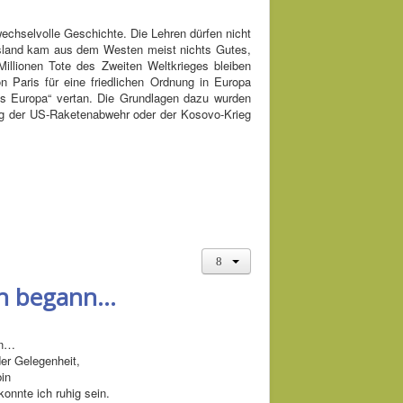
echselvolle Geschichte. Die Lehren dürfen nicht
sland kam aus dem Westen meist nichts Gutes,
Millionen Tote des Zweiten Weltkrieges bleiben
 Paris für eine friedlichen Ordnung in Europa
s Europa“ vertan. Die Grundlagen dazu wurden
ung der US-Raketenabwehr oder der Kosovo-Krieg
ben begann…
nn…
er Gelegenheit,
bin
konnte ich ruhig sein.