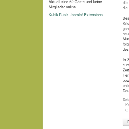
Aktuell sind 62 Gäste und keine
die
Mitglieder online
die
Kubik-Rubik Joomla! Extensions
Bes
Kri
gan
heu
Mün
fol
des
In 
eur
Zei
Her
bew
ent
Deu
Det
Ka