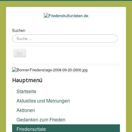
Suchen
Über mich
Kontakt
Hauptmenü
Impressum & Datenschutz
Startseite
Links
Aktuelles und Meinungen
Archiv
Aktionen
Gedanken zum Frieden
Das größte Verbrechen seit dem Zweiten Weltkrieg war die
US-Außenpolitik.
Friedenszitate
William Ramsey Clark ('1927)