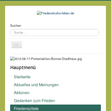
Suchen
Über mich
Kontakt
Hauptmenü
Impressum & Datenschutz
Startseite
Links
Aktuelles und Meinungen
Archiv
Aktionen
Gedanken zum Frieden
Friedenszitate
Die Gerechtigkeit ist ohnmächtig ohne die Macht; die