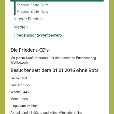
Macht ist tyrannisch ohne die Gerechtigkeit.
Blaise Pascal
Friedens-Zitate - kurz
(1623-1662)
Friedens-Zitate - lang
Innerer Frieden
Medien
Friedenssong-Wettbewerb
Die Friedens-CD's:
Mit jedem Kauf unter­stützt ihr den nächsten Friedens­song-­
Wettbe­werb
Besucher seit dem 01.01.2016 ohne Bots
Heute
1054
Gestern
1727
Woche
6445
Monat
9628
Insgesamt
2476042
Aktuell sind 18 Gäste und keine Mitglieder online