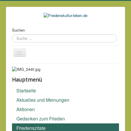
Suchen
Über mich
Kontakt
Hauptmenü
Impressum & Datenschutz
Startseite
Links
Aktuelles und Meinungen
Archiv
Aktionen
Gedanken zum Frieden
Eine freie Gesellschaft ohne soziale Verantwortung ist
mörderisch.
Burkhard Hirsch (*1930)
Friedenszitate