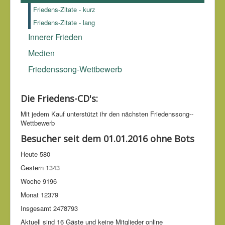
Völker, die Achtung vor der eigenen Kultur mit der
Friedens-Zitate - kurz
Achtung vor der Kultur der anderen Völker.
Anna Seghers
Friedens-Zitate - lang
(1900-1983)
Innerer Frieden
Medien
Friedenssong-Wettbewerb
Die Friedens-CD's:
Mit jedem Kauf unter­stützt ihr den nächsten Friedens­song-­
Wettbe­werb
Besucher seit dem 01.01.2016 ohne Bots
Heute
580
Gestern
1343
Woche
9196
Monat
12379
Insgesamt
2478793
Aktuell sind 16 Gäste und keine Mitglieder online