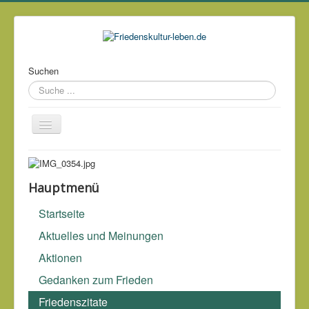
Suchen
Über mich
Kontakt
Hauptmenü
Impressum & Datenschutz
Startseite
Links
Aktuelles und Meinungen
Archiv
Aktionen
Gedanken zum Frieden
Krieg ist Krankheit, keine Lösung.
Eugen Drewermann
(*1940)
Friedenszitate