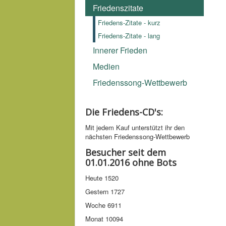
Friedenszitate
Friedens-Zitate - kurz
Friedens-Zitate - lang
Innerer Frieden
Medien
Friedenssong-Wettbewerb
Die Friedens-CD's:
Mit jedem Kauf unter­stützt ihr den
nächsten Friedens­song-­Wettbe­werb
Besucher seit dem
01.01.2016 ohne Bots
Heute
1520
Gestern
1727
Woche
6911
Monat
10094