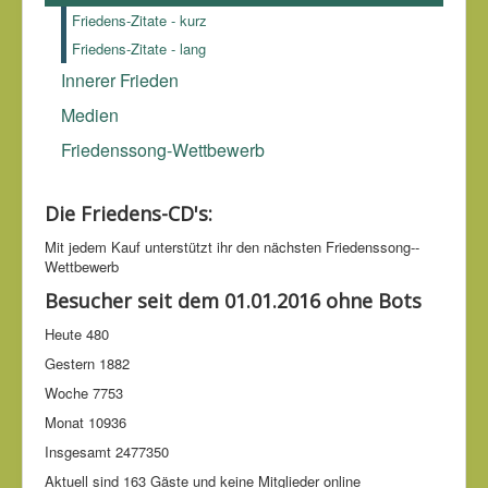
Teilnahme am Krieg als Sünde betrachten, nicht mehr in
Friedens-Zitate - kurz
den Krieg ziehen..
.
Leo Nikolajewitsch Graf Tolstoi (1828-
Friedens-Zitate - lang
1910)
Innerer Frieden
Medien
Friedenssong-Wettbewerb
Die Friedens-CD's:
Mit jedem Kauf unter­stützt ihr den nächsten Friedens­song-­
Wettbe­werb
Besucher seit dem 01.01.2016 ohne Bots
Heute
480
Gestern
1882
Woche
7753
Monat
10936
Insgesamt
2477350
Aktuell sind 163 Gäste und keine Mitglieder online