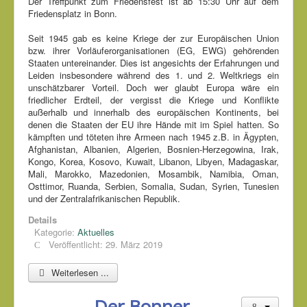
Der Treffpunkt zum Friedensfest ist ab 15:30 Uhr auf dem
Friedensplatz in Bonn.
Seit 1945 gab es keine Kriege der zur Europäischen Union
bzw. ihrer Vorläuferorganisationen (EG, EWG) gehörenden
Staaten untereinander. Dies ist angesichts der Erfahrungen und
Leiden insbesondere während des 1. und 2. Weltkriegs ein
unschätzbarer Vorteil. Doch wer glaubt Europa wäre ein
friedlicher Erdteil, der vergisst die Kriege und Konflikte
außerhalb und innerhalb des europäischen Kontinents, bei
denen die Staaten der EU ihre Hände mit im Spiel hatten. So
kämpften und töteten ihre Armeen nach 1945 z.B. in Ägypten,
Afghanistan, Albanien, Algerien, Bosnien-Herzegowina, Irak,
Kongo, Korea, Kosovo, Kuwait, Libanon, Libyen, Madagaskar,
Mali, Marokko, Mazedonien, Mosambik, Namibia, Oman,
Osttimor, Ruanda, Serbien, Somalia, Sudan, Syrien, Tunesien
und der Zentralafrikanischen Republik.
Details
Kategorie:
Aktuelles
Veröffentlicht: 29. März 2019
Weiterlesen ...
Der Bonner