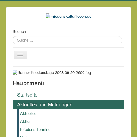
Suchen
Über mich
Kontakt
Hauptmenü
Impressum & Datenschutz
Startseite
Links
Aktuelles und Meinungen
Archiv
Aktuelles
Aktion
Gerücht: Lieblingswaffe des Rufmörders.
Ambrose Bierce
Friedens-Termine
(1842-1914)