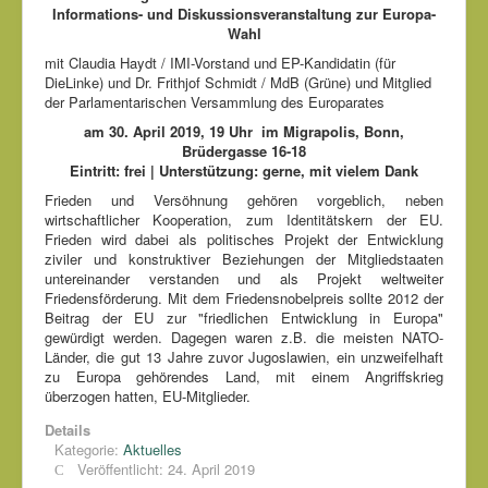
Informations- und Diskussionsveranstaltung zur Europa-
Wahl
mit Claudia Haydt / IMI-Vorstand und EP-Kandidatin (für
DieLinke) und Dr. Frithjof Schmidt / MdB (Grüne) und Mitglied
der Parlamentarischen Versammlung des Europarates
am 30. April 2019, 19 Uhr im Migrapolis, Bonn,
Brüdergasse 16-18
Eintritt: frei | Unterstützung: gerne, mit vielem Dank
Frieden und Versöhnung gehören vorgeblich, neben
wirtschaftlicher Kooperation, zum Identitätskern der EU.
Frieden wird dabei als politisches Projekt der Entwicklung
ziviler und konstruktiver Beziehungen der Mitgliedstaaten
untereinander verstanden und als Projekt weltweiter
Friedensförderung. Mit dem Friedensnobelpreis sollte 2012 der
Beitrag der EU zur "friedlichen Entwicklung in Europa"
gewürdigt werden. Dagegen waren z.B. die meisten NATO-
Länder, die gut 13 Jahre zuvor Jugoslawien, ein unzweifelhaft
zu Europa gehörendes Land, mit einem Angriffskrieg
überzogen hatten, EU-Mitglieder.
Details
Kategorie:
Aktuelles
Veröffentlicht: 24. April 2019