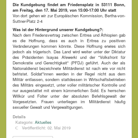
Die Kundgebung findet am Friedensplatz in 53111 Bonn,
am Freitag, den 17. Mai 2019, von 15:00-17:00 Uhr statt
Von dort gehen wir zur Europäischen Kommission, Bertha-von-
Suttner-Platz 2-4
Was ist der Hintergrund unserer Kundgebung?:
Nach dem Friedensvertrag zwischen Eritrea und Äthiopien gab
es die Hoffnung, dass es auch in Eritrea zu positiven
Veränderungen kommen könnte. Diese Hoffnung erwies sich
jedoch als trügerisch. Das Land wird weiter unter der Diktatur
des Präsidenten Isayas Afewerki und der "Volksfront für
Demokratie und Gerechtigkeit" (PFDJ) geführt. Auch der als
Nationaldienst bezeichnete Militärdienst ist nach wie vor nicht
befristet. Soldat*innen werden in der Regel nicht aus dem
Militär entlassen, sondern stattdessen in Wirtschaftsbetrieben
des Militärs eingesetzt, unter voller militärischer Kontrolle und
nur ausgestattet mit einem kümmerlichen Sold. Es herrschen
Willkür und Folter unter der absoluten Befehlsgewalt der
Vorgesetzten. Frauen unterliegen im Militärdienst häufig
sexueller Gewalt und Vergewaltigungen.
Details
Kategorie:
Aktuelles
Veröffentlicht: 02. Mai 2019