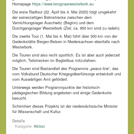
Homepage
https://www.terugnaarwesterbork.eu
Die erste Radtour (22. April bis 4. Mai 2020) folgt umgekehrt
der seinerzeitigen Bahnstrecke zwischen dem
Vernichtungslager Auschwitz (Beginn) und dem
Durchgangslager Westerbork (Ziel; ca. 950 km sind zu radeln).
Die zweite Tour (1. Mai bis 4. Mai) führt über 300 km von der
Gedenkstätte Bergen-Belsen in Niedersachsen ebenfalls nach
Westerbork.
Die Touren sind also recht sportlich. Es ist aber auch jederzeit
möglich, Teilstrecken im Begleitbus mitzufahren.
Die Touren sind Bestandteil des Programms „peace line“, das
vom Volksbund Deutscher Kriegsgräberfürsorge entwickelt und
vom Auswärtigen Amt gefördert.
Unterwegs werden Programmpunkte der historisch-
pädagogischen Bildung angeboten und einige Gedenkorte
besucht.
Schirmherr dieses Projekts ist der niedersächsische Minister
für Wissenschaft und Kultur.
Details
Kategorie:
Aktion