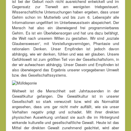
ist bei der Geburt noch nicht ausreichend entwickelt und im
Gegensatz zur Tierwelt am wenigsten triebgesteuert.
Wissenschaftliche Untersuchungen haben ergeben, dass unser
Gehirn schon im Mutterleib und bis zum 6. Lebensjahr alle
Informationen ungefiltert im Unterbewusstsein abspeichert. Der
Mensch hat also ein überwiegend frei programmierbares
Gehirn. Es ist ein Überlebensorgan und hat uns dazu befähigt,
die Welt nach unserem Willen zu gestalten. Wir sind „soziale
Glaubenswesen“, mit Vorstellungsvermögen, Phantasie und
rationalem Denken. Unser Empfinden ist jedoch davon
abhängig, wie wir denken, fühlen und was wir glauben. Unsere
Gefühlswelt ist zum größten Teil von der Gesellschaftsform, in
der wir aufwachsen abhängig. Unser Dasein und Empfinden ist
also überwiegend das Ergebnis unserer vorgegebenen Umwelt
bzw. des Gesellschaftssystems.
Weltweit ist die Menschheit seit Jahrtausenden in der
Gewaltkultur gefangen. Die Gewaltkultur ist in unserer
Gesellschaft so stark verwurzelt bzw. wird als Normalität
angesehen, dass uns gar nicht mehr auffällt, wie sie unser
Verhalten negativ prägt und schadet. Mit ihrer direkten
physischen Auswirkung umfasst sie auch die im Hintergrund
wirkende kulturelle und gesellschaftliche Gewalt. Heute ist das
Mittel der direkten Gewalt zunehmend geächtet, wird aber