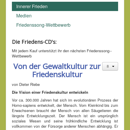
Siegmund-Schultze (1885-1969)
, 1950
Innerer Frieden
Medien
Friedenssong-Wettbewerb
Die Friedens-CD's:
Mit jedem Kauf unter­stützt ihr den nächsten Friedens­song-­
Wettbe­werb
Von der Gewaltkultur zur
Friedenskultur
von Dieter Riebe
Die Vision einer Friedenskultur entwickeln
Vor ca. 300.000 Jahren hat sich im evolutionären Prozess der
Homo-sapiens entwickelt, der Mensch. Vom Kleinkind bis zum
Erwachsenen braucht der Mensch von allen Säugetieren die
längste Entwicklungszeit. Der Mensch ist ein ursprünglich
soziales Wesen und seine frühkindliche Entwicklung ist
vollkommen von der Fürsorge anderer Menschen abhängig. Er