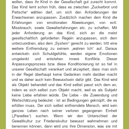
wollen, dass ihr Kind in der Gesellschaft gut zurecht kommt.
Das Kind lernt schon früh, dass es zwischen „Zuckerbrot und
Peitsche“ wählen darf, um sich den Anforderungen der
Erwachsenen anzupassen. Zusätzlich machen dem Kind die
Erfahrungen von emotionalen Abweisungen, von evtl.
Missbrauch, sowie Gewalterfahrungen etc. zu schaffen. Mit
jeder Anforderung an das Kind, sich an die meist
gesellschaftlich geforderten Regeln anzupassen, sich dem
unterzuordnen, also dem „System“ gerecht zu werden, tritt eine
weitere Entfremdung zu seinem „wahren Ich“ auf. Daraus
entwickeln sich Schuldgefühle, werden eigene Emotionen
umgelenkt und entstehen innere Konflikte. Dieser
Anpassungsprozess bzw. diese Konditionierung ist so tief in
unserer Gesellschaft verankert und akzeptiert, dass man sich
in der Regel überhaupt keine Gedanken mehr darüber macht
und es daher auch kein Bewusstsein dafür gibt. Das Kind wird
als Objekt behandelt und das Kind selbst passt sich dem an,
indem es sich selbst zum Objekt macht, weil es als Subjekt
keine Liebe erfahren würde. Die Liebe - die Zuwendung und
Wertschätzung bedeutet - ist an Bedingungen geknüpft, die es
erfüllen muss. Der sich selbst entfremdete Mensch, wird sein
ganzes Leben nach seiner verloren gegangenen Einheit
(„Paradies“) suchen. Wenn wir den Unterschied der
Gewaltkultur zur Friedenskultur bewusst wahrnehmen und
benennen können, dann wird uns ihre Dimension, was sie mit