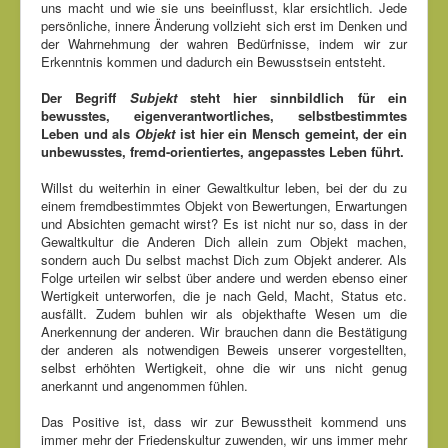
uns macht und wie sie uns beeinflusst, klar ersichtlich. Jede
persönliche, innere Änderung vollzieht sich erst im Denken und
der Wahrnehmung der wahren Bedürfnisse, indem wir zur
Erkenntnis kommen und dadurch ein Bewusstsein entsteht.
Der Begriff
Subjekt
steht hier sinnbildlich für ein
bewusstes, eigenverantwortliches, selbstbestimmtes
Leben und als
Objekt
ist hier ein Mensch gemeint, der ein
unbewusstes, fremd-orientiertes, angepasstes Leben führt.
Willst du weiterhin in einer Gewaltkultur leben, bei der du zu
einem fremdbestimmtes Objekt von Bewertungen, Erwartungen
und Absichten gemacht wirst? Es ist nicht nur so, dass in der
Gewaltkultur die Anderen Dich allein zum Objekt machen,
sondern auch Du selbst machst Dich zum Objekt anderer. Als
Folge urteilen wir selbst über andere und werden ebenso einer
Wertigkeit unterworfen, die je nach Geld, Macht, Status etc.
ausfällt. Zudem buhlen wir als objekthafte Wesen um die
Anerkennung der anderen. Wir brauchen dann die Bestätigung
der anderen als notwendigen Beweis unserer vorgestellten,
selbst erhöhten Wertigkeit, ohne die wir uns nicht genug
anerkannt und angenommen fühlen.
Das Positive ist, dass wir zur Bewusstheit kommend uns
immer mehr der Friedenskultur zuwenden, wir uns immer mehr