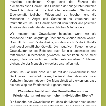
trotzdem beibehalten. Kriege sind der Exzess der
rücksichtslosen Gewalt. Das Dilemma der ausgeübten brutalen
Gewalt ist, dass sich ihr fast alle unterwerfen. Sie hat die
Eigenschaft, jeglichen Widerstand zu brechen und die
Menschen in Angst und Schrecken zu versetzen, sie
traumatisiert uns. Die Gewalt zerstört unmittelbar alle positiven
Ansätze des verbindenden menschlichen Miteinanders.
Wir müssen die Gewaltkultur beenden, wenn wir als
Menschheit eine langfristige Überlebens-Chance haben wollen.
Dies gilt nicht nur für die direkte, sondern auch für die kulturelle
und gesellschaftliche Gewalt. Die negativen Folgen unserer
Gewaltkultur für die Erde und auch für alle Lebewesen sind
mittlerweile unübersehbar geworden. Keiner kann heute mehr
sagen, dass wir nicht vor großen existenziellen Problemen
stehen, die der Mensch sich selbst erschaffen hat.
Wenn uns klar wird, dass wir uns mit der Gewaltkultur in eine
Sackgasse manövriert haben, bedeutet dies, dass wir unser
Verhalten ändern müssen. Die Menschheit wird erkennen, dass
sie den Weg zur Friedenskultur gehen muss.
Wie unterscheidet sich die Gewaltkultur von der
Friedenskultur auf menschlicher, individueller Ebene?
Die Ursache der Gewaltkultur ist, dass der Mensch von seinen
Gefühlen und Bedürfnissen getrennt ist. Also Körper, Geist und