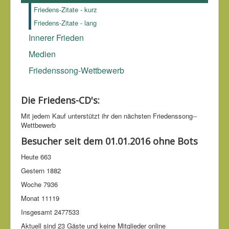
von Kriegsbeute trotzende Stadt wird einst selbst
Friedens-Zitate - kurz
verwüstet werden.
Joseph Joubert (1754-1824)
, Gedanken,
Friedens-Zitate - lang
Versuche und Maximen
Innerer Frieden
Medien
Friedenssong-Wettbewerb
Die Friedens-CD's:
Mit jedem Kauf unter­stützt ihr den nächsten Friedens­song-­
Wettbe­werb
Besucher seit dem 01.01.2016 ohne Bots
Heute
663
Gestern
1882
Woche
7936
Monat
11119
Insgesamt
2477533
Aktuell sind 23 Gäste und keine Mitglieder online