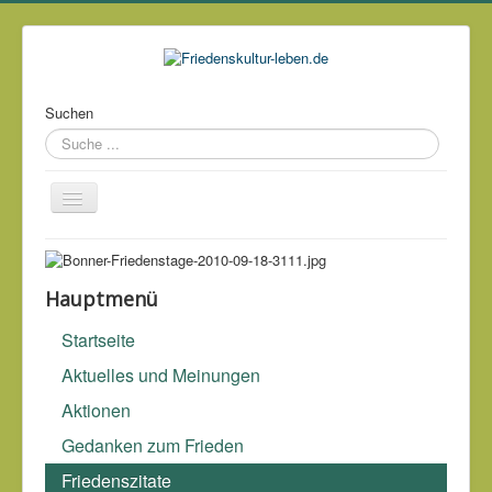
Suchen
Über mich
Kontakt
Hauptmenü
Impressum & Datenschutz
Startseite
Links
Aktuelles und Meinungen
Archiv
Aktionen
Gedanken zum Frieden
Wir müssen dem amerikanischen Volk zeigen, dass Krieg
kein patriotischer Krieg ist.
Friedenszitate
Justin Raimondo (*1951)