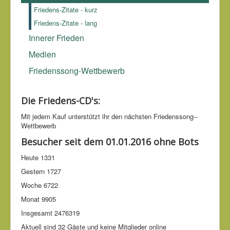
Demokraten stärker als die Diktatoren und die Toleranten
Friedens-Zitate - kurz
stärker als die Fanatiker.
Peter Hohl (*1941)
Friedens-Zitate - lang
Innerer Frieden
Medien
Friedenssong-Wettbewerb
Die Friedens-CD's:
Mit jedem Kauf unter­stützt ihr den nächsten Friedens­song-­
Wettbe­werb
Besucher seit dem 01.01.2016 ohne Bots
Heute
1331
Gestern
1727
Woche
6722
Monat
9905
Insgesamt
2476319
Aktuell sind 32 Gäste und keine Mitglieder online