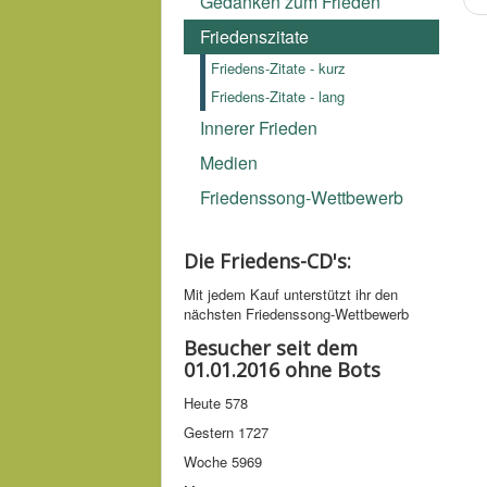
Gedanken zum Frieden
Friedenszitate
Friedens-Zitate - kurz
Friedens-Zitate - lang
Innerer Frieden
Medien
Friedenssong-Wettbewerb
Die Friedens-CD's:
Mit jedem Kauf unter­stützt ihr den
nächsten Friedens­song-­Wettbe­werb
Besucher seit dem
01.01.2016 ohne Bots
Heute
578
Gestern
1727
Woche
5969