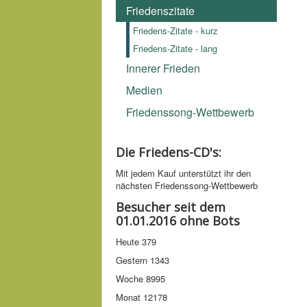
Friedenszitate
Friedens-Zitate - kurz
Friedens-Zitate - lang
Innerer Frieden
Medien
Friedenssong-Wettbewerb
Die Friedens-CD's:
Mit jedem Kauf unter­stützt ihr den
nächsten Friedens­song-­Wettbe­werb
Besucher seit dem
01.01.2016 ohne Bots
Heute
379
Gestern
1343
Woche
8995
Monat
12178