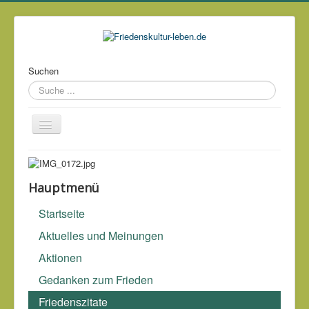
Suchen
Über mich
Kontakt
Hauptmenü
Impressum & Datenschutz
Startseite
Links
Aktuelles und Meinungen
Archiv
Aktionen
Gedanken zum Frieden
Krieg ist eine hirnspritzende Luftröhre, die Kunst spaltet.
Friedenszitate
Lord Acton (1834-1902)