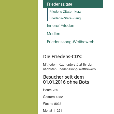
Friedenszitate
Friedens-Zitate - kurz
Friedens-Zitate - lang
Innerer Frieden
Medien
Friedenssong-Wettbewerb
Die Friedens-CD's:
Mit jedem Kauf unter­stützt ihr den
nächsten Friedens­song-­Wettbe­werb
Besucher seit dem
01.01.2016 ohne Bots
Heute
765
Gestern
1882
Woche
8038
Monat
11221