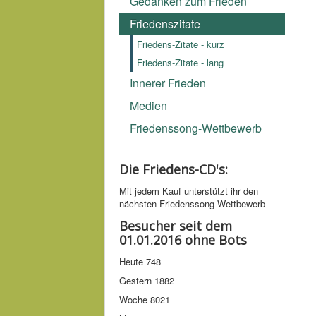
Gedanken zum Frieden
Friedenszitate
Friedens-Zitate - kurz
Friedens-Zitate - lang
Innerer Frieden
Medien
Friedenssong-Wettbewerb
Die Friedens-CD's:
Mit jedem Kauf unter­stützt ihr den
nächsten Friedens­song-­Wettbe­werb
Besucher seit dem
01.01.2016 ohne Bots
Heute
748
Gestern
1882
Woche
8021