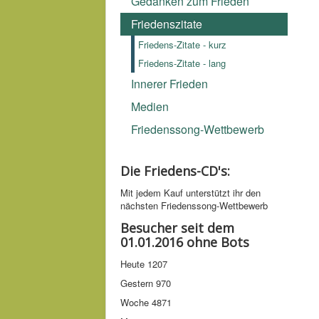
Gedanken zum Frieden
Friedenszitate
Friedens-Zitate - kurz
Friedens-Zitate - lang
Innerer Frieden
Medien
Friedenssong-Wettbewerb
Die Friedens-CD's:
Mit jedem Kauf unter­stützt ihr den
nächsten Friedens­song-­Wettbe­werb
Besucher seit dem
01.01.2016 ohne Bots
Heute
1207
Gestern
970
Woche
4871