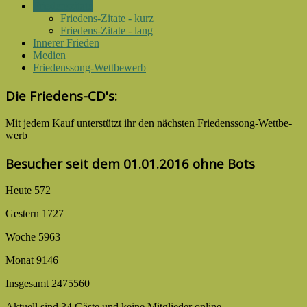
Friedenszitate
Friedens-Zitate - kurz
Friedens-Zitate - lang
Innerer Frieden
Medien
Friedenssong-Wettbewerb
Die Friedens-CD's:
Mit jedem Kauf unter­stützt ihr den nächsten Friedens­song-­Wettbe­
werb
Besucher seit dem 01.01.2016 ohne Bots
Heute
572
Gestern
1727
Woche
5963
Monat
9146
Insgesamt
2475560
Aktuell sind 34 Gäste und keine Mitglieder online