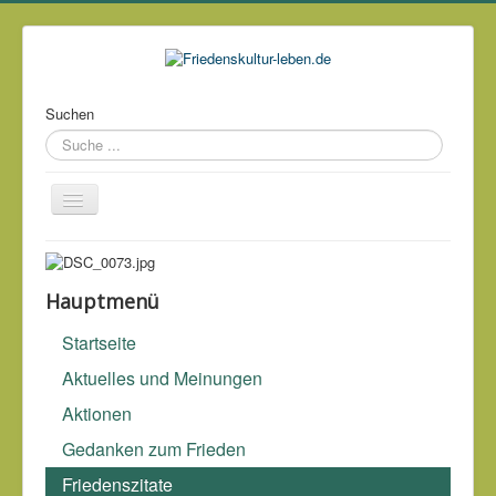
Suchen
Über mich
Kontakt
Hauptmenü
Impressum & Datenschutz
Startseite
Links
Aktuelles und Meinungen
Archiv
Aktionen
Gedanken zum Frieden
Was ist unmoralischer als Krieg?
Marquis de Sade (1740-
Friedenszitate
1814)